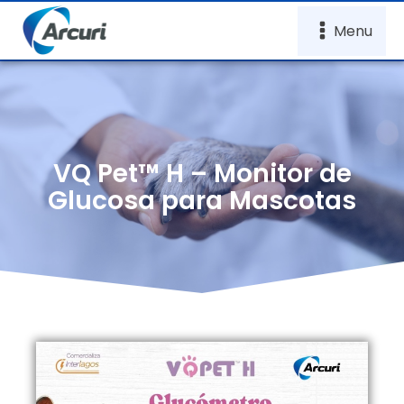
Menu
VQ Pet™ H – Monitor de
Glucosa para Mascotas