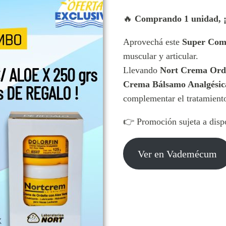
🔥
Comprando 1 unidad, ¡t
Aprovechá este
Super Com
muscular y articular.
Llevando
Nort Crema Orde
Crema Bálsamo Analgésica
complementar el tratamiento
👉 Promoción sujeta a dispo
Ver en Vademécum